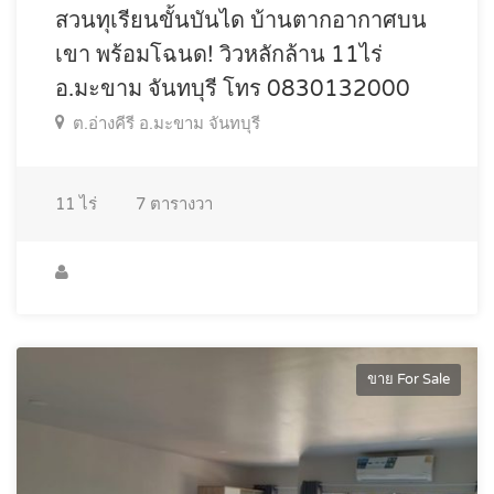
สวนทุเรียนขั้นบันได บ้านตากอากาศบน
เขา พร้อมโฉนด! วิวหลักล้าน 11ไร่
อ.มะขาม จันทบุรี โทร 0830132000
ต.อ่างคีรี อ.มะขาม จันทบุรี
11
ไร่
7
ตารางวา
ขาย For Sale