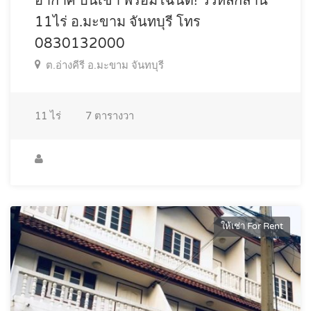
อากาศ บนเขา พร้อมโฉนด! วิวหลักล้าน
11ไร่ อ.มะขาม จันทบุรี โทร
0830132000
ต.อ่างคีรี อ.มะขาม จันทบุรี
11
ไร่
7
ตารางวา
ให้เช่า For Rent