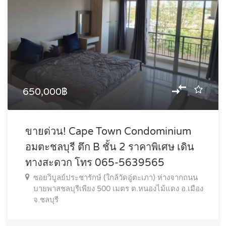
650,000฿
ขายด่วน! Cape Town Condominium
อมตะชลบุรี ตึก B ชั้น 2 ราคาพิเศษ เดิน
ทางสะดวก โทร 065-5639565
ซอยวิบูลย์ประชารักษ์ (ใกล้วัดอู่ตะเภา) ห่างจากถนน
บายพาสชลบุรีเพียง 500 เมตร ต.หนองไม้แดง อ.เมือง
จ.ชลบุรี