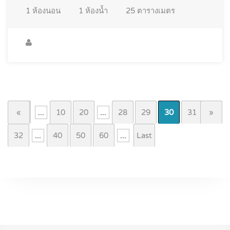
1
ห้องนอน
1
ห้องน้ำ
25
ตารางเมตร
First
«
...
10
20
...
28
29
30
31
»
32
...
40
50
60
...
Last