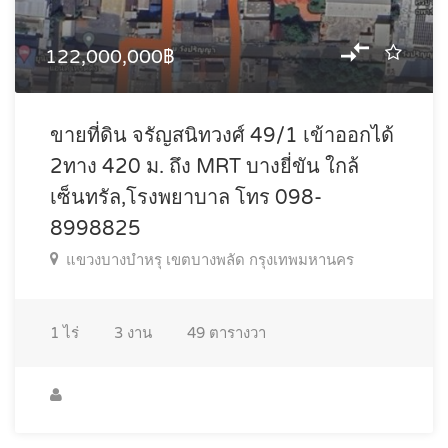
122,000,000฿
ขายที่ดิน จรัญสนิทวงศ์ 49/1 เข้าออกได้
2ทาง 420 ม. ถึง MRT บางยี่ขัน ใกล้
เซ็นทรัล,โรงพยาบาล โทร 098-
8998825
แขวงบางบำหรุ เขตบางพลัด กรุงเทพมหานคร
1
ไร่
3
งาน
49
ตารางวา