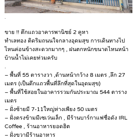
.
ขาย !! ตึกแถวอาคารพานิชย์ 2 คูหา
ทำเลทอง ติดริมถนนใจกลางอุดมสุข การเดินทางไป
ไหนค่อนข้างสะดวกมากๆ , ฝนตกหนักขนาดไหนหน้า
บ้านน้ำไม่เคยท่วมครับ
.
– พื้นที่ 55 ตารางวา ,ด้านหน้ากว้าง 8 เมตร ,ลึก 27
เมตร (เป็นตึกแถวพื้นที่ลึกที่สุดในอุดมสุข)
– พื้นที่ใช้สอยในอาคารรวมกันประมาณ 544 ตาราง
เมตร
– ฝั่งซ้ายมี 7-11ใหญ่ห่างเพียง 50 เมตร
– ฝั่งตรงข้ามมีเซเว่นเล็ก , มีร้านบาร์กาแฟชื่อดัง IRL
Coffee , ร้านอาหารยอดฮิต
– ฝั่งขวามีร้านอาหาร