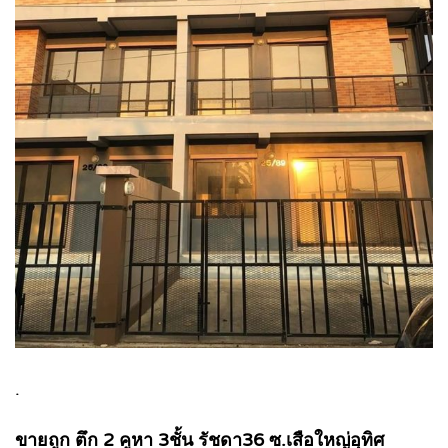
.
ขายถูก ตึก 2 คูหา 3ชั้น รัชดา36 ซ.เสือใหญ่อุทิศ