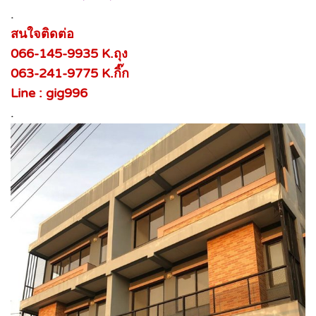
.
สนใจติดต่อ
066-145-9935 K.ถุง
063-241-9775 K.กิ๊ก
Line : gig996
.