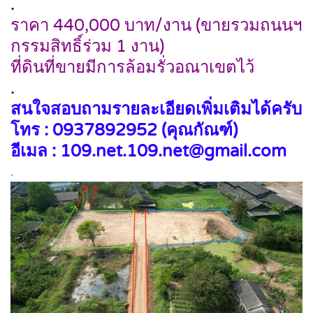
.
ราคา 440,000 บาท/งาน (ขายรวมถนนฯ
กรรมสิทธิ์ร่วม 1 งาน)
ที่ดินที่ขายมีการล้อมรั่วอณาเขตไว้
.
สนใจสอบถามรายละเอียดเพิ่มเติมได้ครับ
โทร : 0937892952 (คุณกัณฑ์)
อีเมล : 109.net.109.net@gmail.com
.