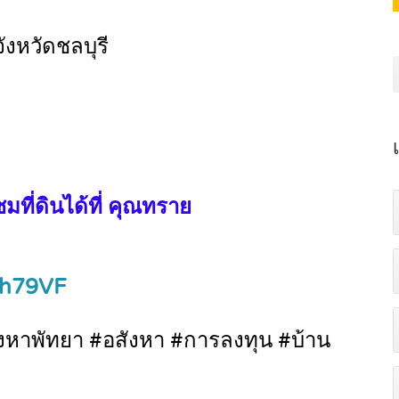
ังหวัดชลบุรี
ม
ี่ดินได้ที่ คุณทราย
snh79VF
อสังหาพัทยา #อสังหา #การลงทุน #บ้าน