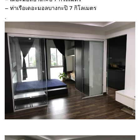
– ท่าเรือเดอะมอลบางกะปิ 7 กิโลเมตร
.