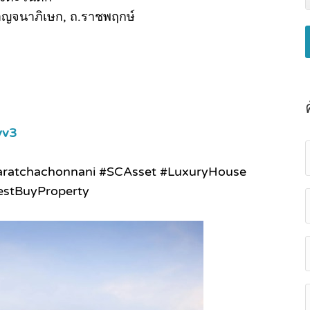
กาญจนาภิเษก, ถ.ราชพฤกษ์
yv3
atchachonnani #SCAsset #LuxuryHouse
estBuyProperty