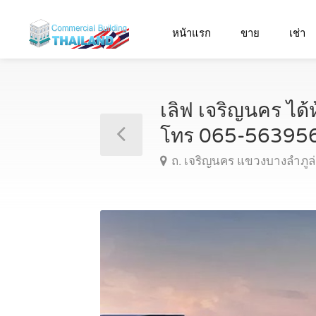
หน้าแรก
ขาย
เช่า
เลิฟ เจริญนคร ได้
โทร 065-56395
ถ. เจริญนคร แขวงบางลำภู