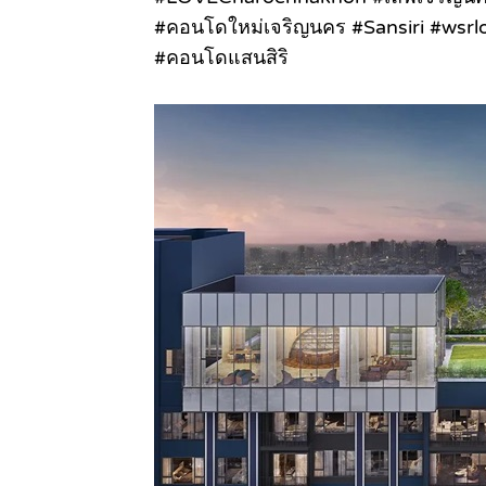
#คอนโดใหม่เจริญนคร #Sansiri #wsrl
#คอนโดแสนสิริ