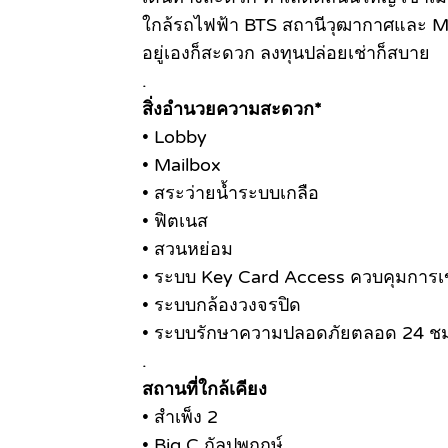
ใกล้รถไฟฟ้า BTS สถานีวุฒากาศและ 
อยู่เองก็สะดวก ลงทุนปล่อยเช่าก็สบาย
.
สิ่งอำนวยความสะดวก*
• Lobby
• Mailbox
• สระว่ายน้ำระบบเกลือ
• ฟิตเนส
• สวนหย่อม
• ระบบ Key Card Access ควบคุมการเ
• ระบบกล้องวงจรปิด
• ระบบรักษาความปลอดภัยตลอด 24 ช
.
สถานที่ใกล้เคียง
• สำเพ็ง 2
• Big C กัลปพฤกษ์