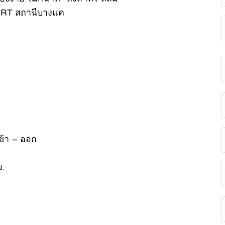
MRT สถานีบางแค
ข้า – ออก
ม.