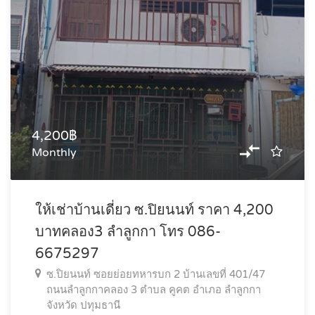
4,200฿
Monthly
ให้เช่าบ้านเดี่ยว ซ.ปิยนนท์ ราคา 4,200
บาทคลอง3 ลำลูกกา โทร 086-
6675297
ซ.ปิยนนท์ ซอยย่อยทหารบก 2 บ้านเลขที่ 401/47
ถนนลำลูกกาคลอง 3 ตำบล คูคต อำเภอ ลำลูกกา
จังหวัด ปทุมธานี