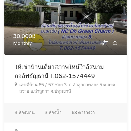
30,000฿
Monthly
ให้เช่าบ้านเดี่ยวสภาพใหม่ใกล้สนาม
กอล์ฟธัญธานี T.062-1574449
เลขที่บ้าน 65 / 57 ซอย 3. ถ.ลำลูกกาคลอง 5 ต.ลาด
สวาย อ.ลำลูกกา จ.ปทุมธานี
3
ห้องนอน
3
ห้องน้ำ
68
ตารางวา